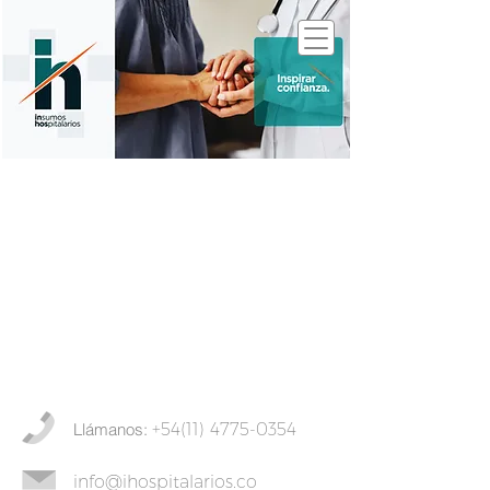
Llámanos:
+54(11) 4775-0354
info@ihospitalarios.co